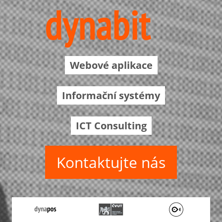
dynabit
Webové aplikace
Informační systémy
ICT Consulting
Kontaktujte nás